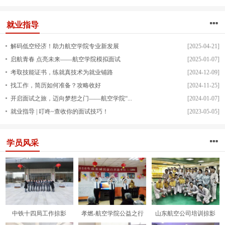
就业指导
解码低空经济！助力航空学院专业新发展
[2025-04-21]
启航青春 点亮未来——航空学院模拟面试
[2025-01-07]
考取技能证书，练就真技术为就业铺路
[2024-12-09]
找工作，简历如何准备？攻略收好
[2024-11-25]
开启面试之旅，迈向梦想之门——航空学院“...
[2024-01-07]
就业指导 | 叮咚~查收你的面试技巧！
[2023-05-05]
学员风采
中铁十四局工作掠影
孝燃-航空学院公益之行
山东航空公司培训掠影