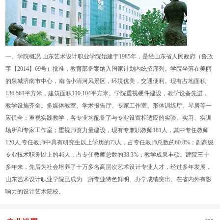
一、学院概况 山东艺术设计职业学院始建于1985年，是经山东省人民政府（鲁政
字【2014】69号）批准，教育部备案纳入国家计划内统招序列。学院坐落在美丽
的泉城济南市中心，南临小清河风景区，环境优美，交通便利。现有占地面积
136,561平方米，建筑面积110,104平方米。学院重视硬件建设，教学设备先进，
教学设施齐全。多媒体教室、学术报告厅、专家工作室、形体训练厅、琴房等一
应俱全；重视实践教学，各专业均配备了与专业设置相适应的实验、实习、实训
场所和专家工作室；重视师资力量建设，现有专兼职教师181人，其中专任教师
120人,专任教师中具有研究生以上学历的73人，占专任教师总数的60.8%；副高级
专业技术职务以上的46人，占专任教师总数的38.3%；教学成果丰硕。建院三十
多年来，先后为社会培养了十万多名高层次艺术设计专业人才，经过多年发展，
山东艺术设计职业学院已成为一所专业特色鲜明、办学成绩突出、在省内外有影
响力的设计艺术院校。