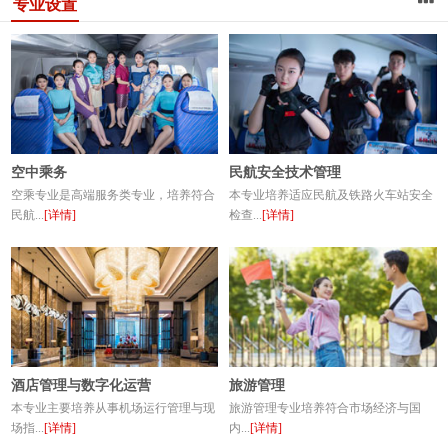
专业设置
空中乘务
民航安全技术管理
空乘专业是高端服务类专业，培养符合
本专业培养适应民航及铁路火车站安全
民航...
[详情]
检查...
[详情]
酒店管理与数字化运营
旅游管理
本专业主要培养从事机场运行管理与现
旅游管理专业培养符合市场经济与国
场指...
[详情]
内...
[详情]