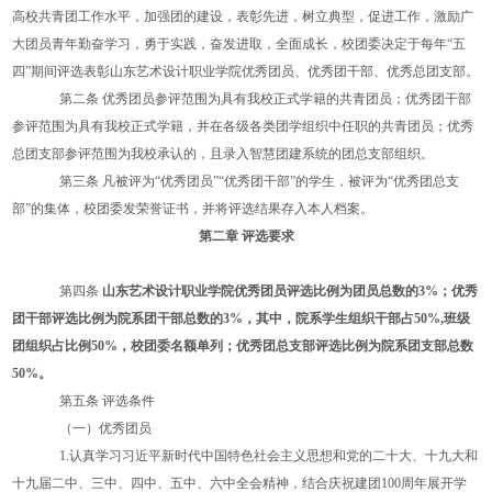
高校共青团工作水平，加强团的建设，表彰先进，树立典型，促进工作，激励广
大团员青年勤奋学习，勇于实践，奋发进取，全面成长，校团委决定于每年
“五
四”期间评选表彰山东艺术设计职业学院优秀团员、优秀团干部、优秀
总团支部。
第二条 优秀团员参评范围为具有我校正式学籍的共青团员；优秀团干部
参评范围为具有我校正式学籍，并在各级各类团学组织中任职的共青团员；优秀
总团支部参评范围为我校承认的，且录入智慧团建系统的团总支部组织。
第三条
凡被评为
“优秀团员”“优秀团干部”的学生，被评为“优秀团
总
支
部
”的集体，校团委发荣誉证书，
并将评选结果存入本人档案。
第二章
评选要求
第四条
山东艺术设计职业学院优秀团员评选比例为团员总数的
3
%
；优秀
团干部评选比例为院系团干部总数的
3
%
，其中，院系学生组织干部占
50%,
班级
团组织占比例
50%
，
校团委名额单列
；优秀团
总
支部评选比例为院系团支部总数
5
0
%
。
第五条 评选条件
（一）优秀团员
1.认真学习习近平新时代中国特色社会主义思想和党的二十大、十九大和
十九届二中、三中、四中、五中、六中全会精神，结合庆祝建团100周年展开学