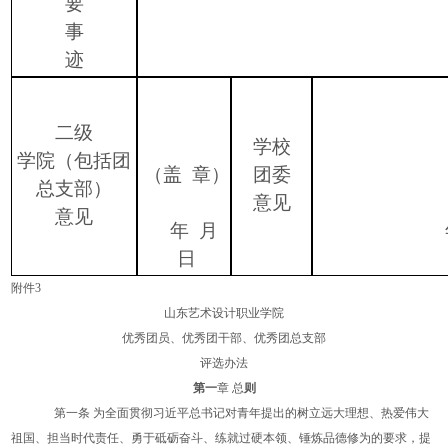
要
事
迹
二级
学
校
学院
（包括团
（盖
章）
团委
总支部）
意见
意见
年
月
日
附件3
山东艺术设计职业学院
优秀团员、优秀团干部、优秀团总支部
评选办法
第
一
章 总
则
第一条
为全面贯彻习近平总书记对青年提出的树立远大理想、热爱伟大
祖国、担当时代责任、勇于砥砺奋斗、练就过硬本领、锤炼品德修为的要求，提