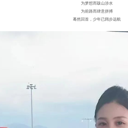
为梦想而跋山涉水
为前路而肆意拼搏
蓦然回首，少年已阔步远航