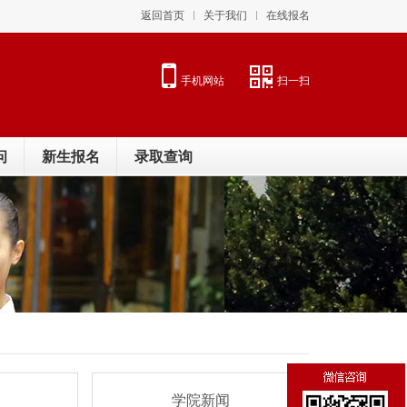
返回首页
关于我们
在线报名
手机网站
扫一扫
问
新生报名
录取查询
青春砺剑展风采，逐梦启航向未来 —— ...
09-25
以面砺技，逐梦云端｜航空学院期末模拟...
06-27
逐风黄河畔，志愿绽芳华｜航空学院志愿...
06-01
学院新闻
筑牢反诈防线，拒绝跨境赌博｜航空学院...
05-31