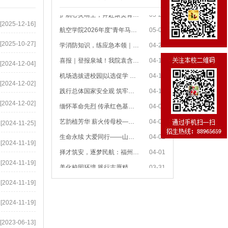
护航心灵晴空，奔赴滚烫青春｜航空学院...
05-26
[2025-12-16]
航空学院2026年度“青年马克思主义者培...
05-09
学消防知识，练应急本领｜山东艺术设计...
04-29
[2025-10-27]
喜报｜登报泉城！我院袁含兵同学荣获济...
04-17
[2024-12-04]
机场选拔进校园|以选促学 以岗育才——...
04-16
[2024-12-02]
践行总体国家安全观 筑牢航院青春安全防...
04-15
缅怀革命先烈 传承红色基因——山东艺术...
04-04
[2024-12-02]
艺韵植芳华 薪火传母校——航空学院全体...
04-03
[2024-11-25]
生命永续 大爱同行——山东艺术设计职业...
04-02
[2024-11-19]
择才筑安，逐梦民航：福州长乐国际机场...
04-01
[2024-11-19]
美化校园环境 践行志愿精神——航空学...
03-31
暖心走访传真情，云端连线递关怀——航...
01-26
[2024-11-19]
航空学院寒假致家长一封信
01-23
[2024-11-19]
燃爆全场！航空学院期末汇演高燃收官，...
12-28
[2023-06-13]
青春助力影展，志愿点亮童心 —— 山东...
10-16